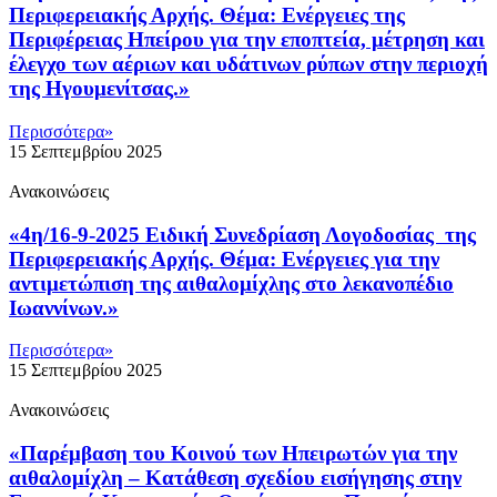
Περιφερειακής Αρχής. Θέμα: Ενέργειες της
Περιφέρειας Ηπείρου για την εποπτεία, μέτρηση και
έλεγχο των αέριων και υδάτινων ρύπων στην περιοχή
της Ηγουμενίτσας.»
Περισσότερα»
15 Σεπτεμβρίου 2025
Ανακοινώσεις
«4η/16-9-2025 Ειδική Συνεδρίαση Λογοδοσίας της
Περιφερειακής Αρχής. Θέμα: Ενέργειες για την
αντιμετώπιση της αιθαλομίχλης στο λεκανοπέδιο
Ιωαννίνων.»
Περισσότερα»
15 Σεπτεμβρίου 2025
Ανακοινώσεις
«Παρέμβαση του Κοινού των Ηπειρωτών για την
αιθαλομίχλη – Κατάθεση σχεδίου εισήγησης στην