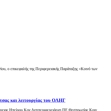
 ο επικεφαλής της Περιφερειακής Παράταξης «Κοινό των
τσας και λειτουργίας του ΟΛΗΓ
ιας Ηπείρου Κον Αντιπεριφερειάρχη ΠΕ Θεσπρωτίας Κοιν