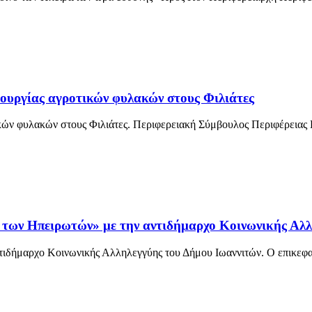
ουργίας αγροτικών φυλακών στους Φιλιάτες
ικών φυλακών στους Φιλιάτες. Περιφερειακή Σύμβουλος Περιφέρειας
ων Ηπειρωτών» με την αντιδήμαρχο Κοινωνικής Αλλη
τιδήμαρχο Κοινωνικής Αλληλεγγύης του Δήμου Ιωαννιτών. Ο επικεφα