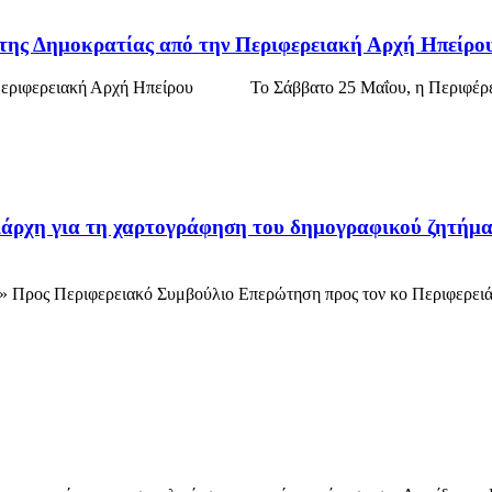
ης Δημοκρατίας από την Περιφερειακή Αρχή Ηπείρο
ν Περιφερειακή Αρχή Ηπείρου Το Σάββατο 25 Μαΐου, η Περιφέρει
χη για τη χαρτογράφηση του δημογραφικού ζητήματος
ρος Περιφερειακό Συμβούλιο Επερώτηση προς τον κο Περιφερειάρχ