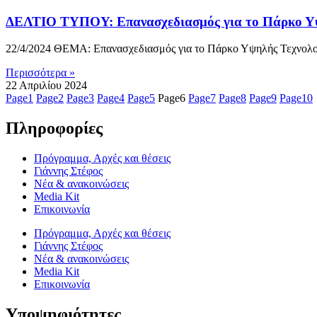
ΔΕΛΤΙΟ ΤΥΠΟΥ: Επανασχεδιασμός για το Πάρκο Υψη
22/4/2024 ΘΕΜΑ: Επανασχεδιασμός για το Πάρκο Υψηλής Τεχνολογ
Περισσότερα »
22 Απριλίου 2024
Page
1
Page
2
Page
3
Page
4
Page
5
Page
6
Page
7
Page
8
Page
9
Page
10
Πληροφορίες
Πρόγραμμα, Αρχές και θέσεις
Γιάννης Στέφος
Νέα & ανακοινώσεις
Media Kit
Επικοινωνία
Πρόγραμμα, Αρχές και θέσεις
Γιάννης Στέφος
Νέα & ανακοινώσεις
Media Kit
Επικοινωνία
Υποψηφιότητες