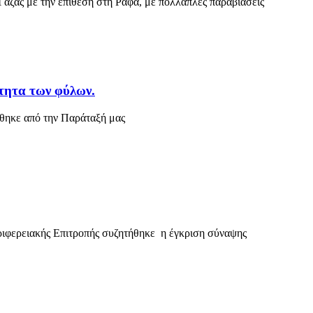
Γάζας με την επίθεση στη Ράφα, με πολλαπλές παραβιάσεις
τητα των φύλων.
τέθηκε από την Παράταξή μας
ριφερειακής Επιτροπής συζητήθηκε η έγκριση σύναψης